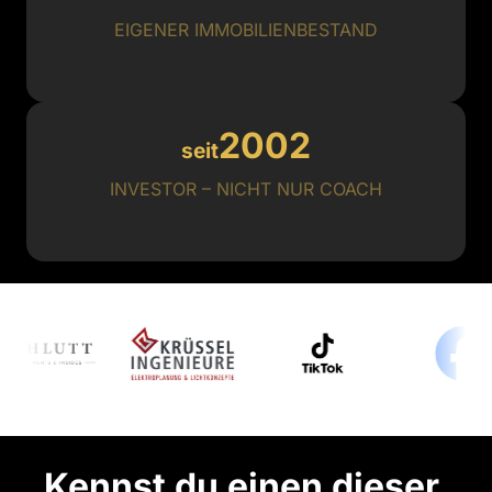
EIGENER IMMOBILIENBESTAND
2002
seit
INVESTOR – NICHT NUR COACH
Kennst du einen dieser 