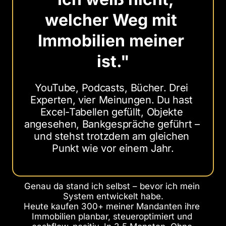
welcher 
Weg 
mit 
Immobilien 
meiner 
ist."
YouTube, Podcasts, Bücher. Drei 
Experten, vier Meinungen. Du hast 
Excel-Tabellen gefüllt, Objekte 
angesehen, Bankgespräche geführt – 
und stehst trotzdem am gleichen 
Punkt wie vor einem Jahr.
Genau da stand ich selbst – bevor ich mein 
System entwickelt habe.

Heute kaufen 300+ meiner Mandanten ihre 
Immobilien planbar, steueroptimiert und 