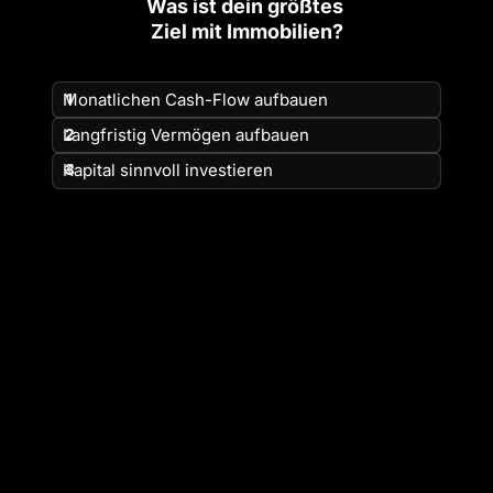
Was ist dein größtes 
Ziel mit Immobilien?
Auswählen
Pflichtfeld.
Monatlichen Cash-Flow aufbauen
1
Langfristig Vermögen aufbauen
2
Kapital sinnvoll investieren
3